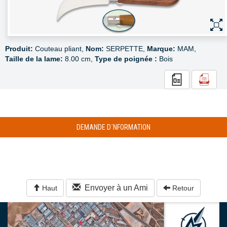
Produit:
Couteau pliant,
Nom:
SERPETTE,
Marque:
MAM,
Taille de la lame:
8.00 cm,
Type de poignée :
Bois
DEMANDE D´NFORMATION
Envoyer à un Ami
Haut
Retour