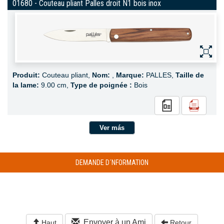
01680 - Couteau pliant Palles droit N1 bois inox
Produit:
Couteau pliant,
Nom:
,
Marque:
PALLES,
Taille de
la lame:
9.00 cm,
Type de poignée :
Bois
Ver más
DEMANDE D´NFORMATION
Envoyer à un Ami
Haut
Retour