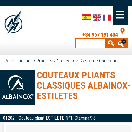
+34 967 191 404
Page d'accueil
>
Produits
>
Couteaux
>
Classique Couteaux
COUTEAUX PLIANTS
CLASSIQUES ALBAINOX-
ESTILETES
01202 - Couteau pliant ESTILETE Nº1. Stamina.9.8