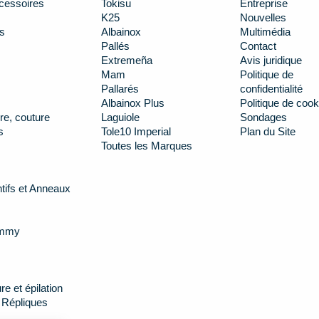
cessoires
Tokisu
Entreprise
K25
Nouvelles
s
Albainox
Multimédia
Pallés
Contact
Extremeña
Avis juridique
Mam
Politique de
Pallarés
confidentialité
Albainox Plus
Politique de cook
re, couture
Laguiole
Sondages
s
Tole10 Imperial
Plan du Site
Toutes les Marques
tifs et Anneaux
ummy
e et épilation
 Répliques