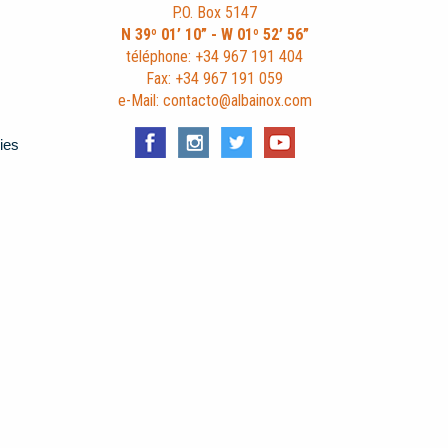
P.O. Box 5147
N 39º 01’ 10” - W 01º 52’ 56”
téléphone: +34 967 191 404
Fax: +34 967 191 059
e-Mail: contacto@albainox.com
ies