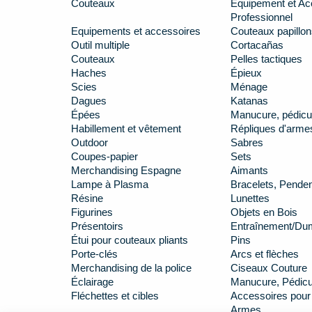
Couteaux
Équipement et Ac
Professionnel
Equipements et accessoires
Couteaux papillon
Outil multiple
Cortacañas
Couteaux
Pelles tactiques
Haches
Épieux
Scies
Ménage
Dagues
Katanas
Épées
Manucure, pédicu
Habillement et vêtement
Répliques d'arme
Outdoor
Sabres
Coupes-papier
Sets
Merchandising Espagne
Aimants
Lampe à Plasma
Bracelets, Penden
Résine
Lunettes
Figurines
Objets en Bois
Présentoirs
Entraînement/D
Étui pour couteaux pliants
Pins
Porte-clés
Arcs et flèches
Merchandising de la police
Ciseaux Couture
Éclairage
Manucure, Pédicur
Fléchettes et cibles
Accessoires pour
Armes