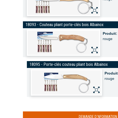
18093 - Couteau pliant porte-clés bois Albainox
Produit:
rouge
18095 - Porte-clés couteau pliant bois Albainox
Produit
rouge
DEMANDE D´NFORMATION