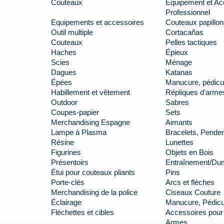
Couteaux
Équipement et Ac
Professionnel
Equipements et accessoires
Couteaux papillon
Outil multiple
Cortacañas
Couteaux
Pelles tactiques
Haches
Épieux
Scies
Ménage
Dagues
Katanas
Épées
Manucure, pédicu
Habillement et vêtement
Répliques d'arme
Outdoor
Sabres
Coupes-papier
Sets
Merchandising Espagne
Aimants
Lampe à Plasma
Bracelets, Penden
Résine
Lunettes
Figurines
Objets en Bois
Présentoirs
Entraînement/D
Étui pour couteaux pliants
Pins
Porte-clés
Arcs et flèches
Merchandising de la police
Ciseaux Couture
Éclairage
Manucure, Pédicur
Fléchettes et cibles
Accessoires pour
Armes