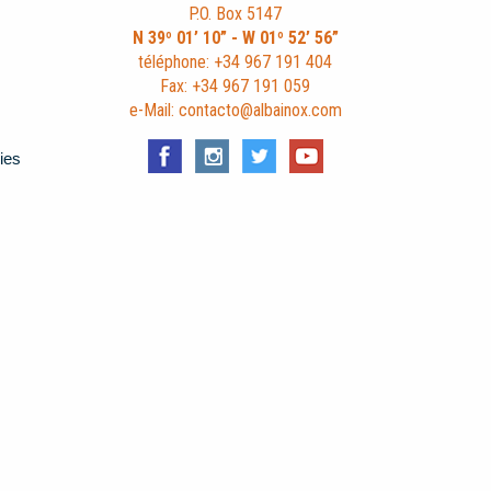
P.O. Box 5147
N 39º 01’ 10” - W 01º 52’ 56”
téléphone: +34 967 191 404
Fax: +34 967 191 059
e-Mail: contacto@albainox.com
ies