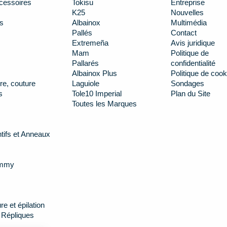
cessoires
Tokisu
Entreprise
K25
Nouvelles
s
Albainox
Multimédia
Pallés
Contact
Extremeña
Avis juridique
Mam
Politique de
Pallarés
confidentialité
Albainox Plus
Politique de cook
re, couture
Laguiole
Sondages
s
Tole10 Imperial
Plan du Site
Toutes les Marques
tifs et Anneaux
ummy
e et épilation
 Répliques