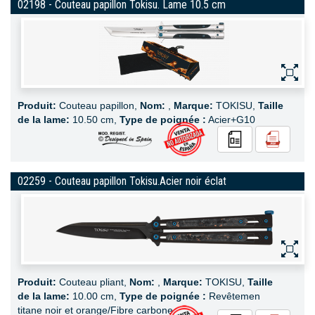
02198 - Couteau papillon Tokisu. Lame 10.5 cm
Produit:
Couteau papillon,
Nom:
,
Marque:
TOKISU,
Taille
de la lame:
10.50 cm,
Type de poignée :
Acier+G10
02259 - Couteau papillon Tokisu.Acier noir éclat
Produit:
Couteau pliant,
Nom:
,
Marque:
TOKISU,
Taille
de la lame:
10.00 cm,
Type de poignée :
Revêtemen
titane noir et orange/Fibre carbone