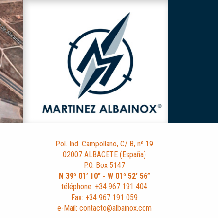
Pol. Ind. Campollano, C/ B, nº 19
02007 ALBACETE (España)
P.O. Box 5147
N 39º 01’ 10” - W 01º 52’ 56”
téléphone: +34 967 191 404
Fax: +34 967 191 059
e-Mail: contacto@albainox.com