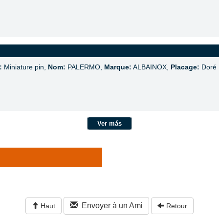
:
Miniature pin,
Nom:
PALERMO,
Marque:
ALBAINOX,
Placage:
Doré
Ver más
Envoyer à un Ami
Haut
Retour