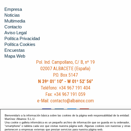
Empresa
Noticias
Multimedia
Contacto
Aviso Legal
Política Privacidad
Política Cookies
Encuestas
Mapa Web
Pol. Ind. Campollano, C/ B, nº 19
02007 ALBACETE (España)
P.O. Box 5147
N 39º 01’ 10” - W 01º 52’ 56”
Teléfono: +34 967 191 404
Fax: +34 967 191 059
e-Mail: contacto@albainox.com
Bienvenida/o a la información básica sobre las cookies de la página web responsabilidad de la entidad:
Martínez Albainox S.L.U.
Una cookie o galleta informática es un pequeño archivo de información que se guarda en tu ordenador,
“smartphone” o tableta cada vez que visitas nuestra página web. Algunas cookies son nuestras y otras
pertenecen a empresas externas que prestan servicios para nuestra página web.