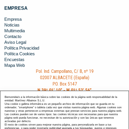
EMPRESA
Empresa
Noticias
Multimedia
Contacto
Aviso Legal
Política Privacidad
Política Cookies
Encuestas
Mapa Web
Pol. Ind. Campollano, C/ B, nº 19
02007 ALBACETE (España)
P.O. Box 5147
N 39º 01’ 10” - W 01º 52’ 56”
Teléfono: +34 967 191 404
Bienvenida/o a la información básica sobre las cookies de la página web responsabilidad de la
entidad: Martínez Albainox S.L.U.
Fax: +34 967 191 059
Una cookie o galleta informática es un pequeño archivo de información que se guarda en tu
ordenador, “smartphone” o tableta cada vez que visitas nuestra página web. Algunas cookies son
e-Mail: contacto@albainox.com
nuestras y otras pertenecen a empresas externas que prestan servicios para nuestra página web.
Las cookies pueden ser de varios tipos: las cookies técnicas son necesarias para que nuestra
página web pueda funcionar, no necesitan de tu autorización y son las únicas que tenemos
activadas por defecto.
El resto de cookies sirven para mejorar nuestra página, para personalizarla en base a tus
preferencias, o para poder mostrarte publicidad ajustada a tus búsquedas, gustos e intereses